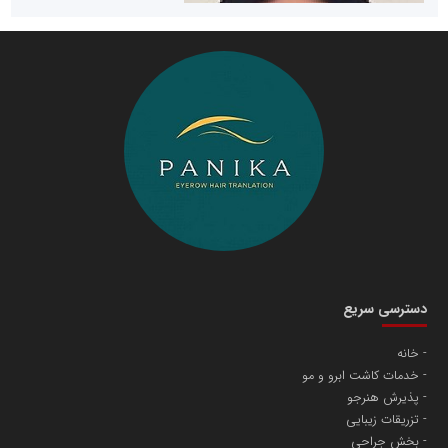
سازمان صنعت،معدن و تجارت
دانشگاه سئوی ایران
مریم حاج نوروز نظری
دسترسی سریع
خانه
خدمات کاشت ابرو و مو
آهن و فولاد غدیر ایرانیان
پذیرش هنرجو
تامین آهن اسفنجی تولیدکنندگان فولاد در کشور
تزریقات زیبایی
بخش جراحی