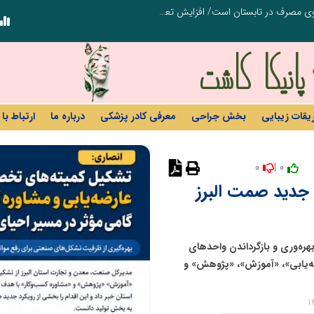
عامل افزایش قبوض برخی مشترکان، عبور از الگوی مصرف در تابستان است/ افزایش تعرفه نداشتیم
پنجمین مانور سراسری «صد شب، صد بازد
ریقات زیبایی
بخش جراحی
معرفی کادر پزشکی
درباره ما
ارتباط با 
0
0 |
نظر دهید
ه جدید صمت البرز
ره‌وری و بازگرداندن واحدهای
ضه‌یابی»، «آموزش»، «پژوهش» و