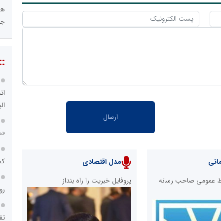
هو
جا
::
ات
الب
«ه
کم
انی
مدل اقتصادی
ابط عمومی صاحب رسانه
پروفایل خبریت را راه بنداز
رو
تق