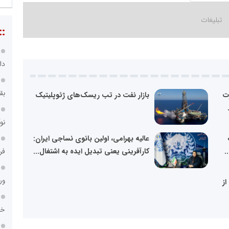
::
دا
بق
رت
بازار نفت در تب ریسک‌های ژئوپلیتیک
نو
عالیه بهرامی، اولین بانوی نساجی ایران:
.
کارآفرینی یعنی تبدیل ایده به اشتغال...
فر
ور
از
خد