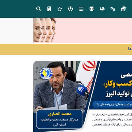
ید» به میزبانی منطقه برق چهاردانگه
شانزدهمین مانور سراسری طرح مه
ما