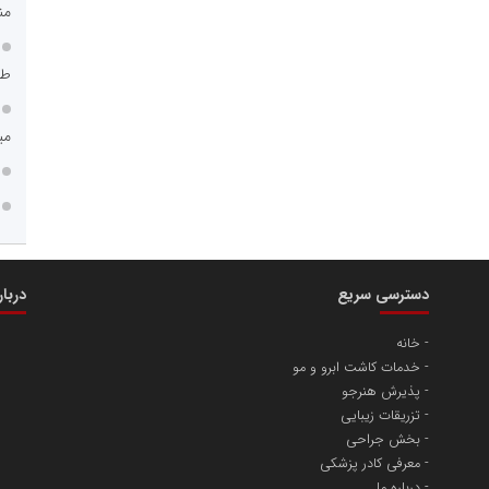
ثق در بازارسرمایه
من
طر
می
مسعودصادقی
عت،معدن و تجارت
دسترسی سریع
دربا
خانه
خدمات کاشت ابرو و مو
پذیرش هنرجو
تزریقات زیبایی
بخش جراحی
معرفی کادر پزشکی
محمدعلی کرمعلی
درباره ما