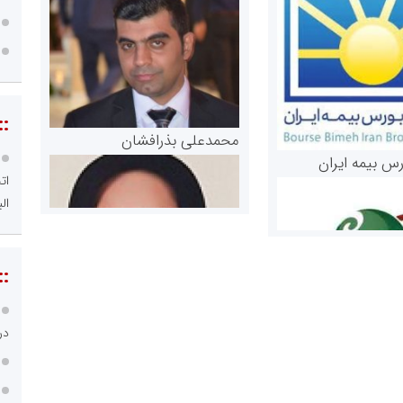
::
محمدعلی بذرافشان
رس بیمه ایران
ات
الب
::
در
مریم حاج نوروز نظری
 و اوراق بهادار