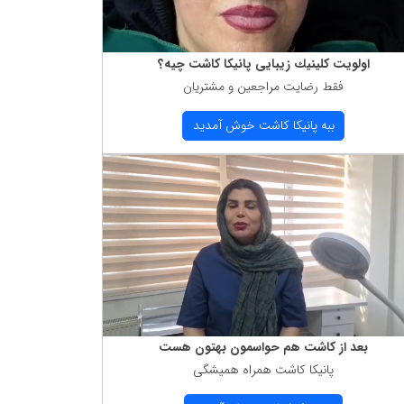
اولویت كلینیك زیبایی پانیكا كاشت چیه؟
فقط رضایت مراجعین و مشتریان
ببه پانیكا كاشت خوش آمدید
بعد از كاشت هم حواسمون بهتون هست
پانیكا كاشت همراه همیشگی