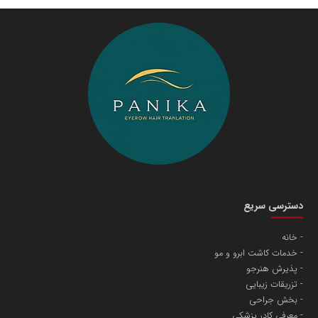
سازمان صنعت،معدن و تجارت
دانشگاه سئوی ایران
مریم حاج نوروز نظری
دسترسی سریع
خانه
خدمات کاشت ابرو و مو
آهن و فولاد غدیر ایرانیان
پذیرش هنرجو
تامین آهن اسفنجی تولیدکنندگان فولاد در کشور
تزریقات زیبایی
بخش جراحی
معرفی کادر پزشکی