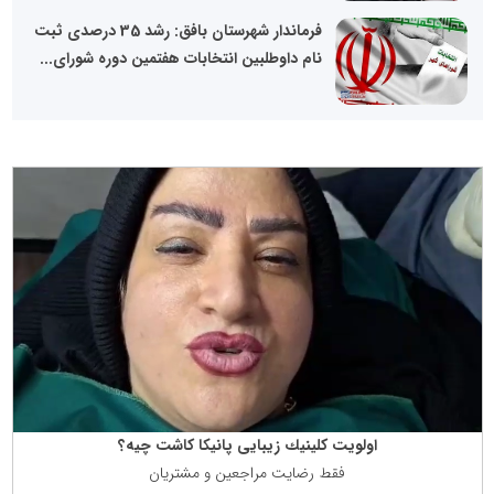
فرماندار شهرستان بافق: رشد 35 درصدی ثبت
نام داوطلبین انتخابات هفتمین دوره شورای...
اولویت كلینیك زیبایی پانیكا كاشت چیه؟
فقط رضایت مراجعین و مشتریان