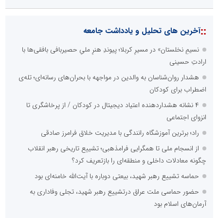
::
آخرین های تحلیل و یادداشت جامعه
نسیمِ نخلستان» در مسیرِ کربلا؛ پیوندِ هنرِ ملیِ حصیربافی بافقی‌ها با
ارادتِ حسینی
هشدار روان‌شناسان به والدین در مواجهه با بحران‌های رسانه‌ای؛ تله‌ی
اضطراب برای کودکان
۴ نشانه هشداردهنده اعتیاد دیجیتال در کودکان / از پرخاشگری تا
انزوای اجتماعی
راد؛ برترین آموزشگاه رانندگی با مدیریت خلاق فرامرز صادقی
از انسجام ملی تا همگرایی فرامذهبی؛ تشییع تاریخی رهبر انقلاب
چگونه معادلات داخلی و منطقه‌ای را بازتعریف کرد؟
حماسه تشییع رهبر شهید، بیعتی دوباره با آیت‌الله خامنه‌ای بود
حضور حماسی ملت عراق درتشییع رهبر شهید، تجلی وفاداری به
آرمان‌های اسلام بود