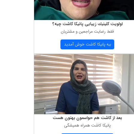
اولویت كلینیك زیبایی پانیكا كاشت چیه؟
فقط رضایت مراجعین و مشتریان
ببه پانیكا كاشت خوش آمدید
بعد از كاشت هم حواسمون بهتون هست
پانیكا كاشت همراه همیشگی