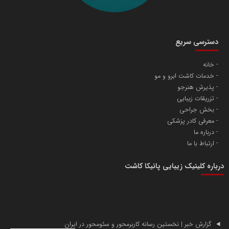
مریم حاج نوروز نظری
دسترسی سریع
خانه
خدمات کاشت ابرو و مو
آهن و فولاد غدیر ایرانیان
پذیرش هنرجو
تامین آهن اسفنجی تولیدکنندگان فولاد در کشور
تزریقات زیبایی
بخش جراحی
معرفی کادر پزشکی
پایگاه اطلاع رسانی اعتلای نهادهای مردمی
درباره ما
مسعودصادقی
ارتباط با ما
درباره کلینیک زیبایی پانیکا کاشت
گزارش خبر | نخستین رسانه کاربرمحور و سئومحور در ایران