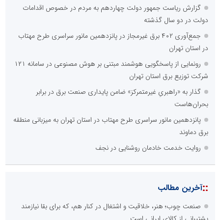
گزارش ریاست جمهور دولت چهاردهم به مردم در خصوص اقدامات
دولت در دو سال گذشته
جمع‌آوری ۴۰۲ برق غیرمجاز در پانزدهمین مانور سراسری طرح مهتاب
در استان تهران
رونمایی از پاسخگویی هوشمند مبتنی بر هوش مصنوعی در سامانه ۱۲۱
شرکت توزیع برق استان تهران
گذار به «راهبریِ غیرمتمرکز» ضامن پایداری صنعت برق در برابر
بحران‌هاست
پانزدهمین مانور سراسری طرح مهتاب در استان تهران به میزبانی منطقه
برق دماوند
روایت خدمت خادمان روشنایی در نجف
::
آخرین مطالب
صنعت چوب؛ هنر، خلاقیت و اشتغال در کنار هم، که برای بقا نیازمند
پشتیبانی از کالای ایرانی است