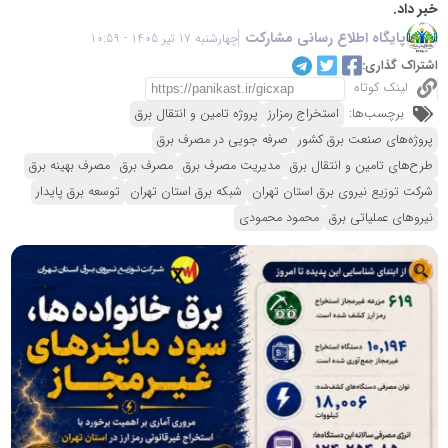
خبر داد.
پایگاه اطلاع رسانی مشارکت
چهارشنبه 17 تیر 1405 - 10:59
اشتراک گذاری:
لینک کوتاه
برچسب‌ها:
استخراج رمزارز
پروژه تامین و انتقال برق
پروژه‌های صنعت برق کشور
صرفه جویی در مصرف برق
طرح‌های تامین و انتقال برق
مدیریت مصرف برق
مصرف برق
مصرف بهینه برق
شرکت توزیع نیروی برق استان تهران
شبکه برق استان تهران
توسعه برق پایدار
نیروهای عملیاتی برق
محمود محمودی