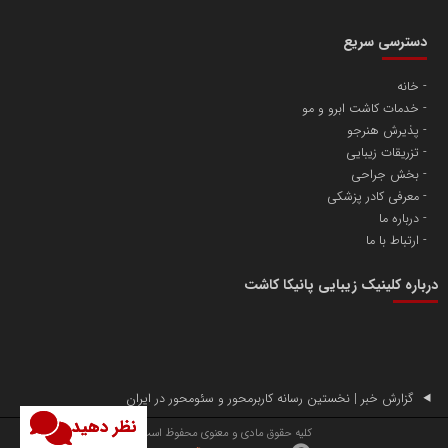
دسترسی سریع
خانه
خدمات کاشت ابرو و مو
آهن و فولاد غدیر ایرانیان
پذیرش هنرجو
تامین آهن اسفنجی تولیدکنندگان فولاد در کشور
تزریقات زیبایی
بخش جراحی
معرفی کادر پزشکی
پایگاه اطلاع رسانی اعتلای نهادهای مردمی
درباره ما
مسعودصادقی
ارتباط با ما
درباره کلینیک زیبایی پانیکا کاشت
گزارش خبر | نخستین رسانه کاربرمحور و سئومحور در ایران
تریبون
نظر دهید
کلیه حقوق مادی و معنوی محفوظ است.
انتشار گسترده محتوا در رسانه گزارش خبر