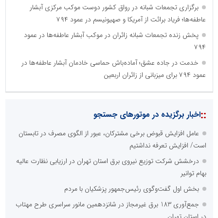
برگزاری تجمعات شبانه در رواق کشور دوست موکب مرکزی آبشار
عاطفه‌ها؛ فریاد برائت از آمریکا و صهیونیسم در عمود ۷۹۴
پخش زنده تجمعات شبانه زائران در موکب آبشار عاطفه‌ها در عمود
۷۹۴
خدمت در جاده عشق؛ آماده‌باش حماسی خادمان آبشار عاطفه‌ها در
عمود ۷۹۴ برای میزبانی از زائران اربعین
::
اخبار برگزیده در موتورهای جستجو
عامل افزایش قبوض برخی مشترکان، عبور از الگوی مصرف در تابستان
است/ افزایش تعرفه نداشتیم
درخشش شرکت توزیع نیروی برق استان تهران در ارزیابی نظارت عالیه
بهام توانیر
بخش اول گفت‌وگوی رئیس‌جمهور پزشکیان با مردم
جمع‌آوری 183 برق غیرمجاز در شانزدهمین مانور سراسری طرح مهتاب
در استان تهران