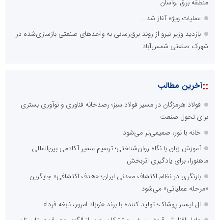
منطقه برق لواسان
عملیات ویژه آغاز شد...
بازدید وزیر نیرو از روند برق‌رسانی به واحدهای صنعتی بازسازی‌شده در
شهرک صنعتی شمس‌آباد
::
آخرین مطالب
فولاد هرمزگان در مسیر فولاد سبز؛ رصدخانه فناوری و نوآوری بستری
برای تحول صنعت
خانه با نور، صمیمی‌تر می‌شود
آموزش زبان با نگاه روان‌شناختی؛ ترسیم مسیر آکادمی بین‌المللی
ماهنورا، برای یادگیری اثربخش
بازنگری در نظام اکتشاف معدنی ایران؛ «هدف اکتشافی» جایگزین
«مرحله عملیاتی» می‌شود
ال ایستر پوشاک؛ تولید کننده با برند «نوزاد امروز، نابغه فردا»
عامل افزایش قبوض برخی مشترکان، عبور از الگوی مصرف در تابستان