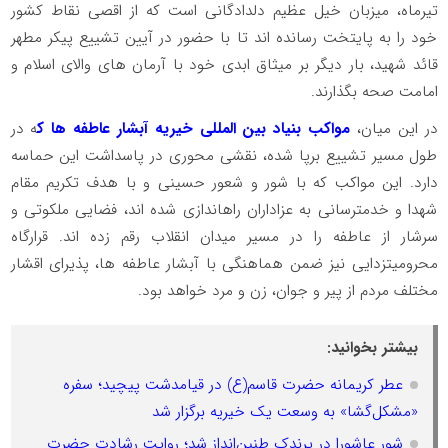
تیرماه، میزبان خیل عظیم دلدادگانی است که از اقصی نقاط کشور
خود را به پایتخت رسانده اند تا با حضور در آیین تشییع پیکر مطهر
قائد شهید، بار دیگر بر میثاق ابدی خود با آرمان های والای اسلام و
امامت صحه بگذارند.
در این میان،
مواکب بنیاد بین المللی خیریه آبشار عاطفه ها ک
ه در
طول مسیر تشییع برپا شده، نقشی محوری در پاسداشت این حماسه
دارد. این مواکب که با شور و شعور حسینی و با هدف تکریم مقام
شهدا و خدمترسانی به عزاداران راهاندازی شده اند، فضایی ملکوتی و
سرشار از عاطفه را در مسیر میدان انقلاب رقم زده اند. قرارگاه
محرومیتزدایی نیز ضمن هماهنگی با آبشار عاطفه ها، پذیرای اقشار
مختلف مردم از پیر و جوان، زن و مرد خواهد بود.
بیشتر بخوانید:
عطر کریمانه حضرت قاسم(ع) در قیامدشت پیچید؛ سفره
«مشکل‌گشا» به وسعت یک خیریه برگزار شد
شور عاشورا در پرندک طنین‌انداز شد؛ روایت رشادت حضرت