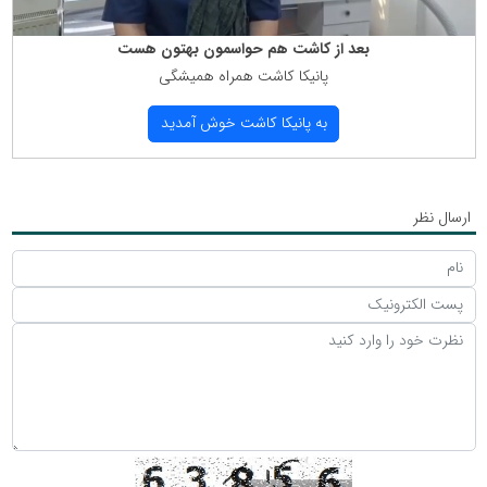
بعد از كاشت هم حواسمون بهتون هست
پانیكا كاشت همراه همیشگی
به پانیكا كاشت خوش آمدید
ارسال نظر