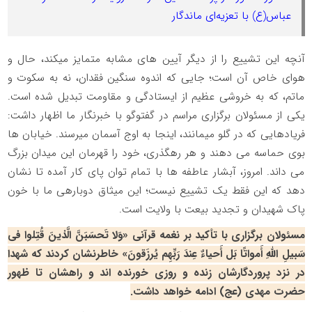
عباس(ع) با تعزیه‌ای ماندگار
آنچه این تشییع را از دیگر آیین های مشابه متمایز میکند، حال و
هوای خاص آن است؛ جایی که اندوه سنگین فقدان، نه به سکوت و
ماتم، که به خروشی عظیم از ایستادگی و مقاومت تبدیل شده است.
یکی از مسئولان برگزاری مراسم در گفتوگو با خبرنگار ما اظهار داشت:
فریادهایی که در گلو میمانند، اینجا به اوج آسمان میرسند. خیابان ها
بوی حماسه می دهند و هر رهگذری، خود را قهرمان این میدان بزرگ
می داند. امروز، آبشار عاطفه ها با تمام توان پای کار آمده تا نشان
دهد که این فقط یک تشییع نیست؛ این میثاق دوبارهی ما با خون
پاک شهیدان و تجدید بیعت با ولایت است.
مسئولان برگزاری با تأکید بر نغمه قرآنی «وَلا تَحسَبَنَّ الَّذینَ قُتِلوا فی
سَبیلِ اللَّهِ أَمواتًا بَل أَحیاءٌ عِندَ رَبِّهِم یُرزَقونَ» خاطرنشان کردند که شهدا
در نزد پروردگارشان زنده و روزی خورنده اند و راهشان تا ظهور
حضرت مهدی (عج) ادامه خواهد داشت.