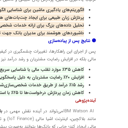
الگوریتم‌های یادگیری ماشین برای شناسایی ال
پردازش زبان طبیعی برای ایجاد چت‌بات‌های ه
تحلیل داده‌های بزرگ برای ارائه خدمات شخصی
داشبوردهای هوشمند برای مدیران بانک جهت تصم
🟣
نتایج پس از پیاده‌سازی
پس از اجرای این راهکارها، تغییرات چشمگیری در کیف
مالی بلکه در افزایش رضایت مشتریان و رشد درآمد نیز اث
کاهش ۳۵٪ موارد تقلب مالی با شناسایی سریع الگوهای مشکوک
افزایش ۲۰٪ رضایت مشتریان به دلیل پاسخگویی سریع‌تر و دقیق‌تر
رشد ۱۵٪ درآمد از طریق خدمات شخصی‌سازی‌شده
کاهش زمان پردازش درخواست‌ها تا ۲۵٪ با استفاده از چت‌بات‌های هوشمند
آینده‌پژوهی
IBM Watson AI
می‌تواند در آینده نقش مهمی در
با
مانند بلاکچین، اینترنت اشیا مالی
(IoT Finance)
و ت
مالی ایجاد کند؛ جایی که بانک‌ها بتوانند به‌صورت پیش‌