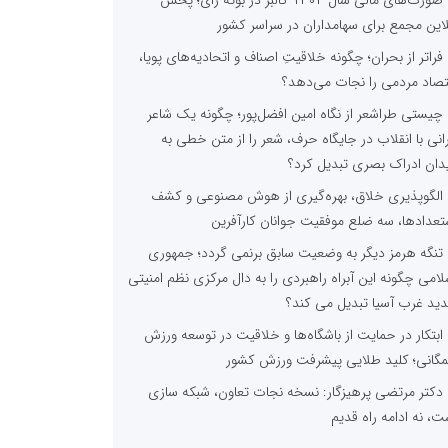
صورت‌های مالی سال ۱۴۰۴ کالبر در بوته رأی؛ پخش
لاین مجمع برای سهامداران در سراسر کشور
فراتر از بحران؛ چگونه خلاقیتِ اصناف و اتحادیه‌های پویا،
تصاد مردمی را نجات می‌دهد؟
چیستی طراشعر از نگاه امین افضل‌پور؛ چگونه یک شاعر
رانی با انقلاب در جایگاه حرف، شعر را از متن خطی به
دان ادراک بصری تبدیل کرد؟
الگوپذیری خلاق، بهره‌گیری از هوش مصنوعی و کشف
تعدادها، سه ضلع موفقیت جوانان کارآفرین
تنگه هرمز دیگر به وضعیت سابق برنمی گردد؛ جمهوری
لامی چگونه این آبراه راهبردی را به دال مرکزی نظم امنیتی
ید غرب آسیا تبدیل می کند؟
ابتکار در حمایت از باشگاه‌ها و خلاقیت در توسعه ورزش
گانی؛ کلید طلایی پیشرفت ورزش کشور
دکتر مرتضی پرهیزگار: نسخه نجات تعاون، شبکه سازی
ت، نه ادامه راه قدیم