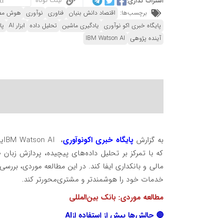
لینک کوتاه
اشتراک گذاری:
برچسب‌ها:
اقتصاد دانش بنیان
فناوری
نوآوری
هوش مص
پایگاه خبری اکو نوآوری
یادگیری ماشین
تحلیل داده
ابزار AI
پا
آینده پژوهی
IBM Watson AI
به گزارش
پایگاه خبری اکونوآوری
،
IBM Watson AI
ی
که با تمرکز بر تحلیل داده‌های پیچیده، پردازش زب
مالی و بانکداری ایفا کند. در این مطالعه موردی، بررس
خدمات خود را هوشمندتر و مشتری‌محورتر کند
.
مطالعه موردی: بانک بین‌المللی
🔴
چالش‌ها پیش از استفاده از
AI