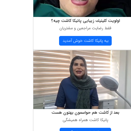
اولویت كلینیك زیبایی پانیكا كاشت چیه؟
فقط رضایت مراجعین و مشتریان
ببه پانیكا كاشت خوش آمدید
بعد از كاشت هم حواسمون بهتون هست
پانیكا كاشت همراه همیشگی