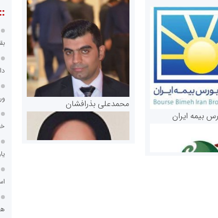
::
بق
دا
ور
محمدعلی بذرافشان
رس بیمه ایران
خد
یا
اس
هو