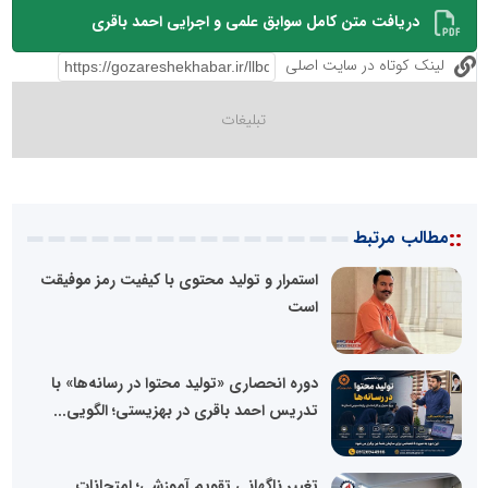
دریافت متن کامل سوابق علمی و اجرایی احمد باقری
لینک کوتاه در سایت اصلی
::
مطالب مرتبط
استمرار و تولید محتوی با کیفیت رمز موفیقت
است
دوره انحصاری «تولید محتوا در رسانه‌ها» با
تدریس احمد باقری در بهزیستی؛ الگویی...
تغییر ناگهانی تقویم آموزشی؛ امتحانات