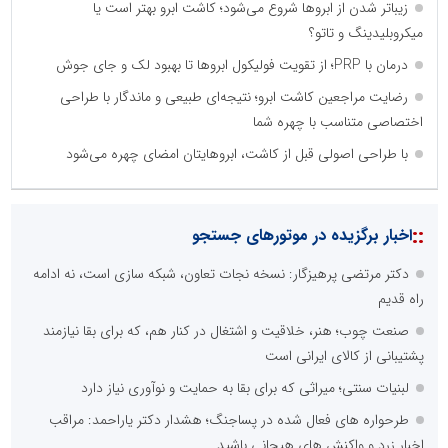
زیباتر شدن از ابروها شروع می‌شود؛ کاشت ابرو بهتر است یا
میکروبلیدینگ و تاتو؟
درمان با PRP؛ از تقویت فولیکول ابروها تا بهبود لک و جای جوش
رضایت مراجعین کاشت ابرو؛ نتیجه‌ای طبیعی و ماندگار با طراحی
اختصاصی متناسب با چهره شما
با طراحی اصولی قبل از کاشت، ابروهایتان امضای چهره می‌شود
::
اخبار برگزیده در موتورهای جستجو
دکتر مرتضی پرهیزگار: نسخه نجات تعاون، شبکه سازی است، نه ادامه
راه قدیم
صنعت چوب؛ هنر، خلاقیت و اشتغال در کنار هم، که برای بقا نیازمند
پشتیبانی از کالای ایرانی است
لبنیات سنتی؛ میراثی که برای بقا به حمایت و نوآوری نیاز دارد
طرحواره های فعال شده در پساجنگ؛ هشدار دکتر یاراحمد: مراقب
اخبار زرد و واکنش های هیجانی باشید