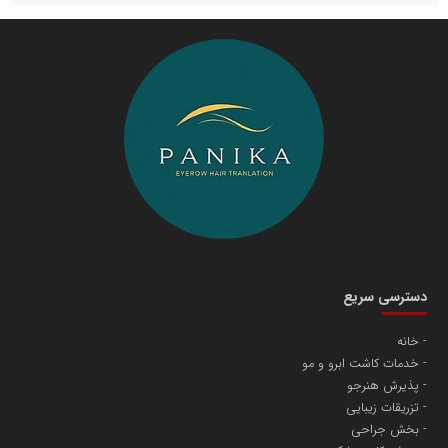
سازمان صنعت،معدن و تجارت
دانشگاه سئوی ایران
مریم حاج نوروز نظری
دسترسی سریع
خانه
خدمات کاشت ابرو و مو
آهن و فولاد غدیر ایرانیان
پذیرش هنرجو
تامین آهن اسفنجی تولیدکنندگان فولاد در کشور
تزریقات زیبایی
بخش جراحی