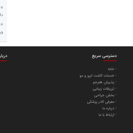
دا
ور
محمدحسین فلاح زاده
دسترسی سریع
دربا
خانه
 محتوا در رسانه گزارش
خدمات کاشت ابرو و مو
پذیرش هنرجو
تزریقات زیبایی
بخش جراحی
معرفی کادر پزشکی
امیرحسین باقری
درباره ما
ارتباط با ما
مشاور و مدرس بورس