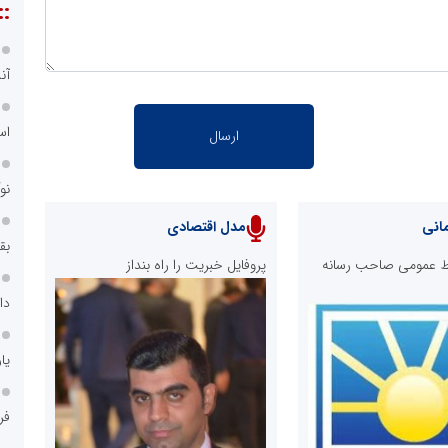
::
آن
اس
نو
انی
مدل اقتصادی
بق
ابط عمومی صاحب رسانه
پروفایل خبریت را راه بنداز
دا
یا
فر