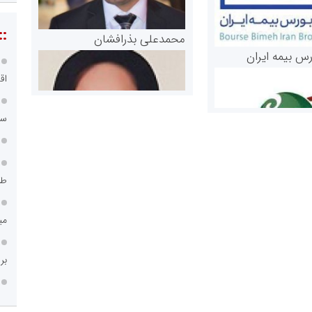
::
محمدعلی بذرافشان
رس بیمه ایران
اق
سامانه ۱۲۱
طر
مریم حاج نوروز نظری
می
 و اوراق بهادار
ثق در بازارسرمایه
بر