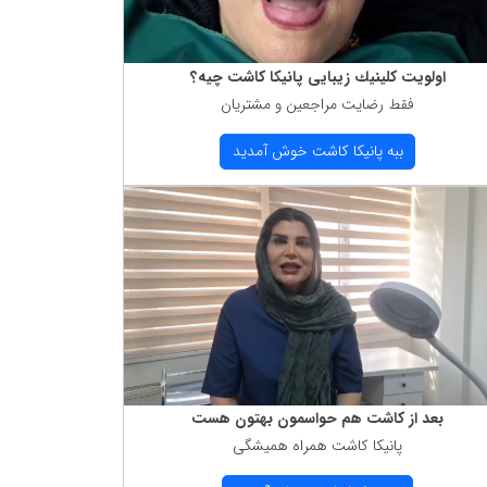
اولویت كلینیك زیبایی پانیكا كاشت چیه؟
فقط رضایت مراجعین و مشتریان
ببه پانیكا كاشت خوش آمدید
بعد از كاشت هم حواسمون بهتون هست
پانیكا كاشت همراه همیشگی