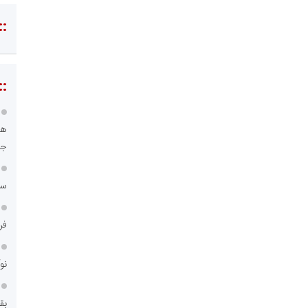
::
مسعودصادقی
::
عت،معدن و تجارت
هو
جا
سا
فر
محمدعلی کرمعلی
 غدیر ایرانیان
نو
فنجی تولیدکنندگان
بق