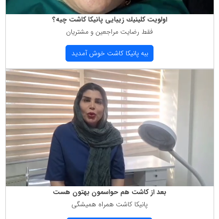
اولویت كلینیك زیبایی پانیكا كاشت چیه؟
فقط رضایت مراجعین و مشتریان
ببه پانیكا كاشت خوش آمدید
بعد از كاشت هم حواسمون بهتون هست
پانیكا كاشت همراه همیشگی