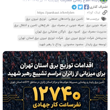
پایگاه اطلاع رسانی مشارکت
چهارشنبه 17 تیر 1405 - 11:20
اشتراک گذاری:
لینک کوتاه
برچسب‌ها:
تامین برق واحدهای صنعتی
توزیع نیروی برق
صرفه جویی برق
صرفه جویی در مصرف برق
طرح‌های تامین و انتقال برق
مدیریت مصرف برق
کمبود برق
ناوگان عملیاتی برق تهران
مدیرعامل شرکت توزیع نیروی برق
شرکت توزیع نیروی برق استان تهران
توسعه برق پایدار
محمود محمودی
وداع با رهبر شهید