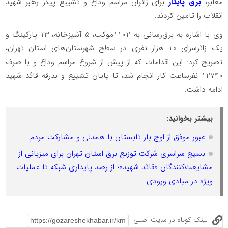
معابر،
برق پایدار
برای زائران مراسم وداع و تشییع پیکر رهبر شهید
انقلاب را تامین کردند.
️وی با اشاره به برق‌رسانی به 1102موکب، 5 آشپزخانه، 13 پارکینگ و
یک زائرسرای 10 هزار نفری در سطح شهرستان‌های استان تهران،
تصریح کرد: این اقدامات که از پیش از شروع مراسم وداع و با صرف
12740 نفرساعت کار انجام شد، تا پایان تشییع و بدرقه قائد شهید
ادامه داشت.
بیشتر بخوانید:
عبور موفق از اوج بار تابستان با همدلی و مشارکت مردم
بسیج سراسری شرکت توزیع برق استان تهران برای میزبانی از
مشایعت‌کنندگان «قائد شهید»؛ از رصد پایداری شبکه تا عملیات
ویژه در مبادی ورودی
لینک کوتاه در سایت اصلی