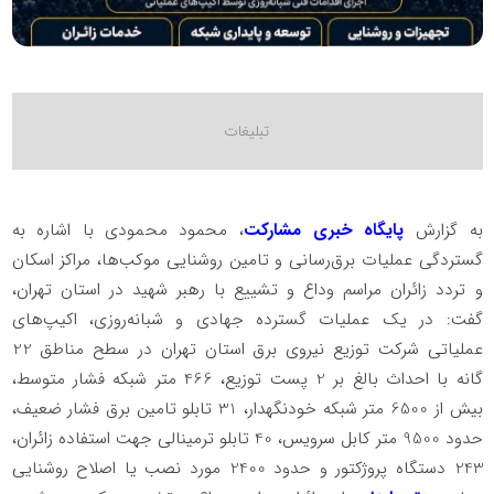
به گزارش
پایگاه خبری مشارکت
، ️محمود محمودی با اشاره به
گستردگی عملیات برق‌رسانی و تامین روشنایی موکب‌ها، مراکز اسکان
و تردد زائران مراسم وداع و تشییع با رهبر شهید در استان تهران،
گفت: در یک عملیات گسترده جهادی و شبانه‌روزی، اکیپ‌های
عملیاتی شرکت توزیع نیروی برق استان تهران در سطح مناطق 22
گانه با احداث بالغ بر 2 پست توزیع، 466 متر شبکه فشار متوسط،
بیش از 6500 متر شبکه خودنگهدار، 31 تابلو تامین برق فشار ضعیف،
حدود 9500 متر کابل سرویس، 40 تابلو ترمینالی جهت استفاده زائران،
243 دستگاه پروژکتور و حدود 2400 مورد نصب یا اصلاح روشنایی